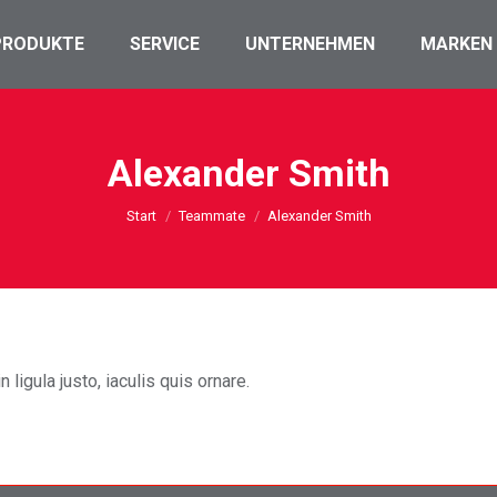
PRODUKTE
SERVICE
UNTERNEHMEN
MARKEN
Alexander Smith
Sie befinden sich hier:
Start
Teammate
Alexander Smith
n ligula justo, iaculis quis ornare.