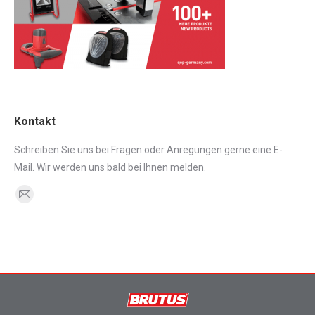
Kontakt
Schreiben Sie uns bei Fragen oder Anregungen gerne eine E-
Mail. Wir werden uns bald bei Ihnen melden.
Finden Sie uns auf:
E-
Mail
page
opens
in
new
window