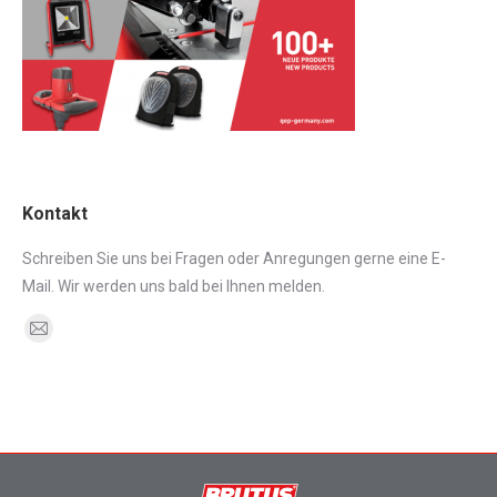
Kontakt
Schreiben Sie uns bei Fragen oder Anregungen gerne eine E-
Mail. Wir werden uns bald bei Ihnen melden.
Finden Sie uns auf:
E-
Mail
page
opens
in
new