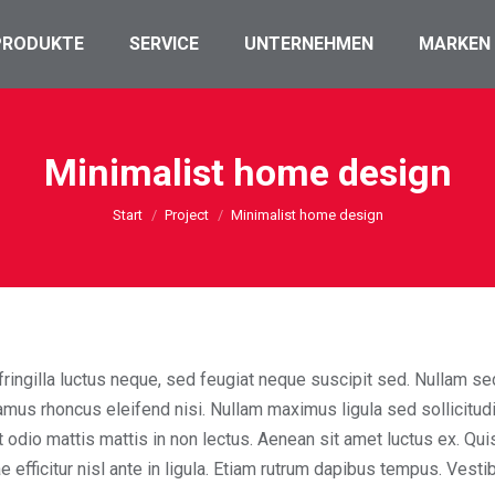
PRODUKTE
SERVICE
UNTERNEHMEN
MARKEN
Minimalist home design
Sie befinden sich hier:
Start
Project
Minimalist home design
ngilla luctus neque, sed feugiat neque suscipit sed. Nullam sed p
Vivamus rhoncus eleifend nisi. Nullam maximus ligula sed sollicit
 odio mattis mattis in non lectus. Aenean sit amet luctus ex. Quis
itae efficitur nisl ante in ligula. Etiam rutrum dapibus tempus. Ves