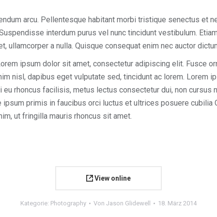
bibendum arcu. Pellentesque habitant morbi tristique senectus et
uspendisse interdum purus vel nunc tincidunt vestibulum. Etiam 
met, ullamcorper a nulla. Quisque consequat enim nec auctor dictu
em ipsum dolor sit amet, consectetur adipiscing elit. Fusce orn
nim nisl, dapibus eget vulputate sed, tincidunt ac lorem. Lorem i
ui eu rhoncus facilisis, metus lectus consectetur dui, non cursus
 ipsum primis in faucibus orci luctus et ultrices posuere cubil
m, ut fringilla mauris rhoncus sit amet.
View online
Kategorie:
Photography
Von
Jason Glidewell
18. März 2014