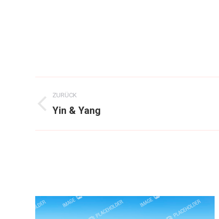
Project
ZURÜCK
navigation
Yin & Yang
Previous
project: