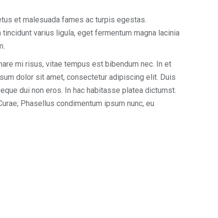
 netus et malesuada fames ac turpis egestas.
tincidunt varius ligula, eget fermentum magna lacinia
m.
are mi risus, vitae tempus est bibendum nec. In et
psum dolor sit amet, consectetur adipiscing elit. Duis
 neque dui non eros. In hac habitasse platea dictumst.
ia Curae; Phasellus condimentum ipsum nunc, eu